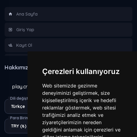
Ana Sayfa
Giriş Yap
Kayıt Ol
Hakkımızda
Hakkımızda
Çerezleri kullanıyoruz
Kurallar
Web sitemizde gezinme
play.craxecraft.com
Gizlilik Sözleşmesi
deneyiminizi geliştirmek, size
Dili değiştir
kişiselleştirilmiş içerik ve hedefli
reklamlar göstermek, web sitesi
Yasaklananlar
trafiğimizi analiz etmek ve
Para Birimi
ziyaretçilerimizin nereden
geldiğini anlamak için çerezleri ve