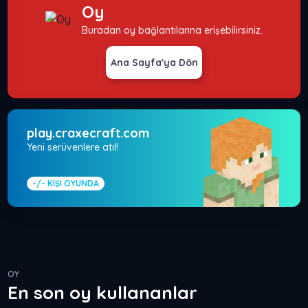
Oy
Buradan oy bağlantılarına erişebilirsiniz.
Ana Sayfa'ya Dön
play.craxecraft.com
Yeni serüvenlere atıl!
-/-
KIŞI OYUNDA
OY
En son oy kullananlar