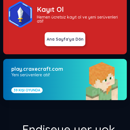
Kayıt Ol
Hemen ücretsiz kayıt ol ve yeni serüvenleri
atıl!
Ana Sayfa'ya Dön
play.craxecraft.com
Yeni serüvenlere atıl!
39
KIŞI OYUNDA
Endişeye yer yok,