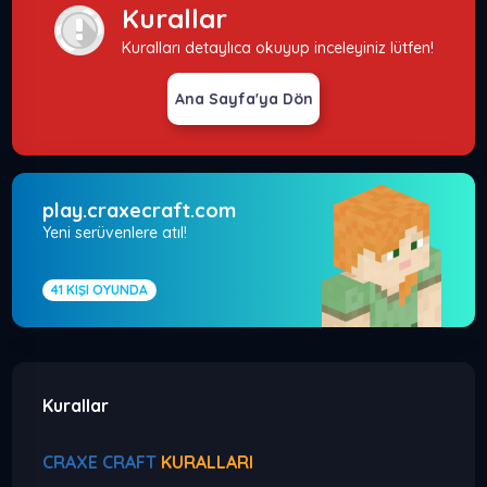
Kurallar
Kuralları detaylıca okuyup inceleyiniz lütfen!
Ana Sayfa'ya Dön
play.craxecraft.com
Yeni serüvenlere atıl!
41
KIŞI OYUNDA
Kurallar
CRAXE CRAFT
KURALLARI