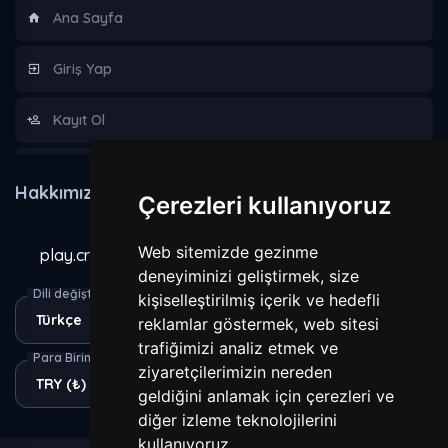
Ana Sayfa
Giriş Yap
Kayıt Ol
Hakkımızda
Hakkımızda
Çerezleri kullanıyoruz
Kurallar
Web sitemizde gezinme
play.craxecraft.com
Gizlilik Sözleşmesi
deneyiminizi geliştirmek, size
Dili değiştir
kişiselleştirilmiş içerik ve hedefli
reklamlar göstermek, web sitesi
Yasaklananlar
trafiğimizi analiz etmek ve
Para Birimi
ziyaretçilerimizin nereden
geldiğini anlamak için çerezleri ve
diğer izleme teknolojilerini
kullanıyoruz.