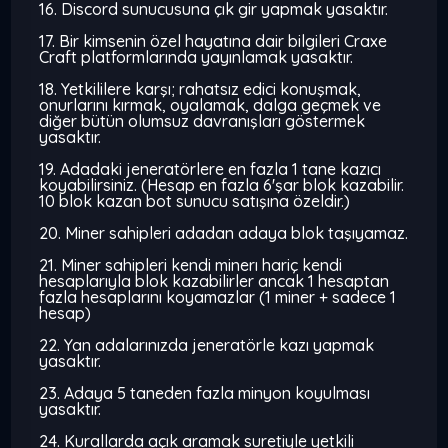
16. Discord sunucusuna çık gir yapmak yasaktır.
17. Bir kimsenin özel hayatına dair bilgileri Craxe
Craft platformlarında yayınlamak yasaktır.
18. Yetkililere karşı; rahatsız edici konuşmak,
onurlarını kırmak, oyalamak, dalga geçmek ve
diğer bütün olumsuz davranışları göstermek
yasaktır.
19. Adadaki jeneratörlere en fazla 1 tane kazıcı
koyabilirsiniz. (Hesap en fazla 6'şar blok kazabilir.
10 blok kazan bot sunucu satışına özeldir.)
20. Miner sahipleri adadan adaya blok taşıyamaz.
21. Miner sahipleri kendi minerı hariç kendi
hesaplarıyla blok kazabilirler ancak 1 hesaptan
fazla hesaplarını koyamazlar (1 miner + sadece 1
hesap)
22. Yan adalarınızda jeneratörle kazı yapmak
yasaktır.
23. Adaya 5 taneden fazla minyon koyulması
yasaktır.
24. Kurallarda açık aramak suretiyle yetkili