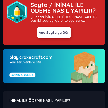
Sayfa / İNİNAL İLE
ÖDEME NASIL YAPILIR?
Şu anda İNİNAL İLE ÖDEME NASIL YAPILIR?
başlıklı sayfayı görüntülüyorsunuz!
Ana Sayfa'ya Dön
play.craxecraft.com
Yeni serüvenlere atıl!
32
KIŞI OYUNDA
İNİNAL İLE ÖDEME NASIL YAPILIR?