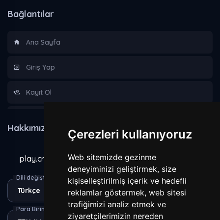
Bağlantılar
Ana Sayfa
Giriş Yap
Kayıt Ol
Hakkımızda
Hakkımızda
Çerezleri kullanıyoruz
Kurallar
Web sitemizde gezinme
play.craxecraft.com
Gizlilik Sözleşmesi
deneyiminizi geliştirmek, size
Dili değiştir
kişiselleştirilmiş içerik ve hedefli
reklamlar göstermek, web sitesi
Yasaklananlar
trafiğimizi analiz etmek ve
Para Birimi
ziyaretçilerimizin nereden