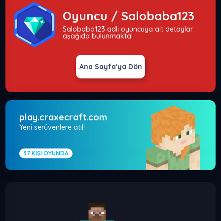
Oyuncu / Salobaba123
Salobaba123 adlı oyuncuya ait detaylar
aşağıda bulunmakta!
Ana Sayfa'ya Dön
play.craxecraft.com
Yeni serüvenlere atıl!
37
KIŞI OYUNDA