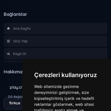
Bağlantılar
Ana Sayfa
Giriş Yap
Kayıt Ol
Hakkımızda
Hakkımızda
Çerezleri kullanıyoruz
Kurallar
Web sitemizde gezinme
play.craxecraft.com
Gizlilik Sözleşmesi
deneyiminizi geliştirmek, size
Dili değiştir
kişiselleştirilmiş içerik ve hedefli
reklamlar göstermek, web sitesi
Yasaklananlar
trafiğimizi analiz etmek ve