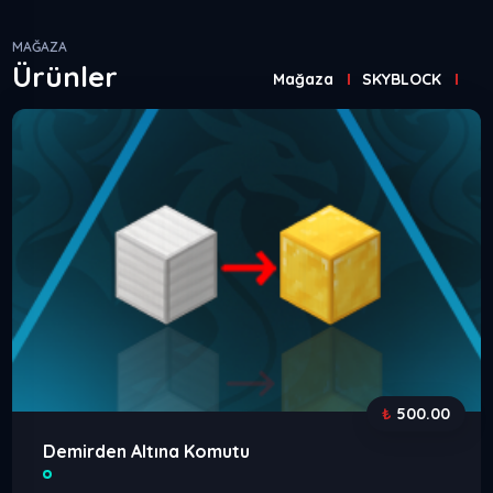
MAĞAZA
Ürünler
Mağaza
SKYBLOCK
⠀
₺
500.00
Demirden Altına Komutu
⠀