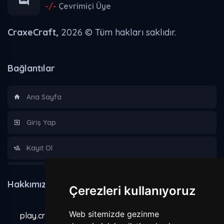
-/-
Çevrimiçi Üye
CraxeCraft,
2026 © Tüm hakları saklıdır.
Bağlantılar
Ana Sayfa
Giriş Yap
Kayıt Ol
Hakkımızda
Hakkımızda
Çerezleri kullanıyoruz
Kurallar
Web sitemizde gezinme
play.craxecraft.com