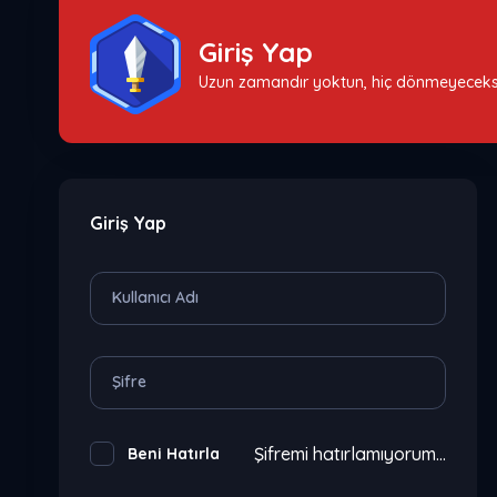
Giriş Yap
Uzun zamandır yoktun, hiç dönmeyeceksi
Giriş Yap
Kullanıcı Adı
Şifre
Şifremi hatırlamıyorum...
Beni Hatırla