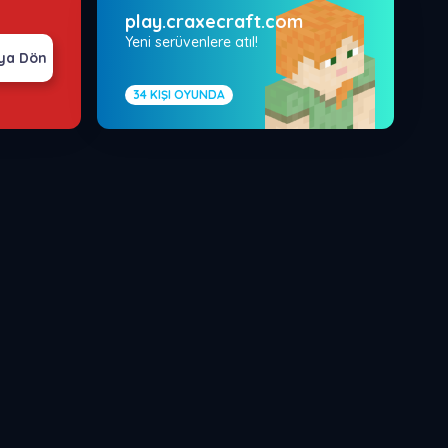
play.craxecraft.com
Yeni serüvenlere atıl!
ya Dön
34
KIŞI OYUNDA