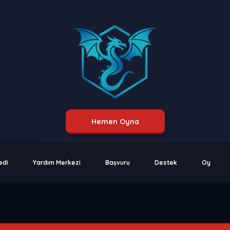
Hemen Oyna
edi
Yardım Merkezi
Başvuru
Destek
Oy