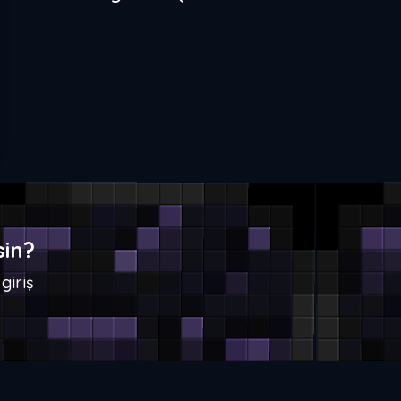
sin?
giriş