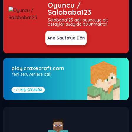
Oyuncu /
Salobaba123
Salobaba123 adlı oyuncuya ait
detaylar aşağıda bulunmakta!
Ana Sayfa'ya Dön
play.craxecraft.com
Yeni serüvenlere atıl!
-/-
KIŞI OYUNDA