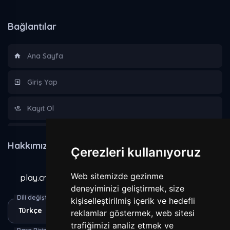
Bağlantılar
Ana Sayfa
Giriş Yap
Kayıt Ol
Hakkımızda
Hakkımızda
Çerezleri kullanıyoruz
Kurallar
Web sitemizde gezinme
play.craxecraft.com
Gizlilik Sözleşmesi
deneyiminizi geliştirmek, size
Dili değiştir
kişiselleştirilmiş içerik ve hedefli
reklamlar göstermek, web sitesi
Yasaklananlar
trafiğimizi analiz etmek ve